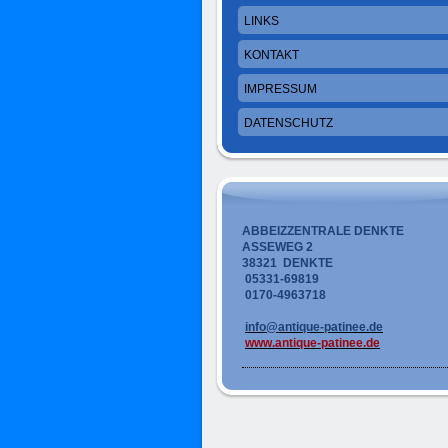
LINKS
KONTAKT
IMPRESSUM
DATENSCHUTZ
ABBEIZZENTRALE DENKTE
ASSEWEG 2
38321 DENKTE
05331-69819
0170-4963718
info@antique-patinee.de
www.antique-patinee.de