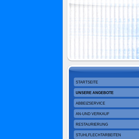
STARTSEITE
UNSERE ANGEBOTE
ABBEIZSERVICE
AN-UND VERKAUF
RESTAURIERUNG
STUHLFLECHTARBEITEN